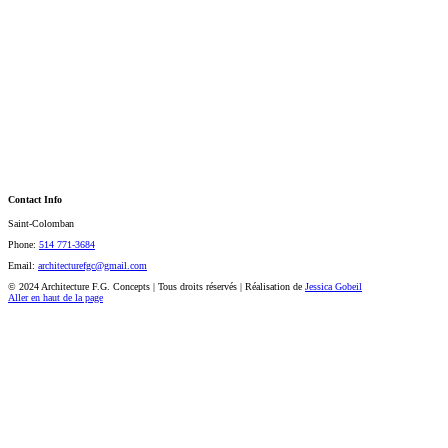
Contact Info
Saint-Colomban
Phone:
514 771-3684
Email:
architecturefgc@gmail.com
© 2024 Architecture F.G. Concepts | Tous droits réservés | Réalisation de
Jessica Gobeil
Aller en haut de la page