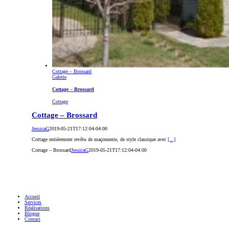
Cottage – Brossard
Galerie
Cottage – Brossard
Cottage
Cottage – Brossard
JessicaG
2019-05-21T17:12:04-04:00
Cottage entièrement revêtu de maçonnerie, de style classique avec
[...]
Cottage – Brossard
JessicaG
2019-05-21T17:12:04-04:00
Accueil
Services
Réalisations
Blogue
Contact